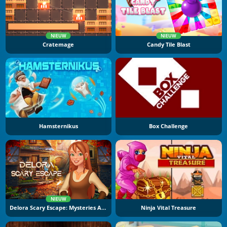
NIEUW
NIEUW
Cratemage
Candy Tile Blast
Hamsternikus
Box Challenge
NIEUW
Delora Scary Escape: Mysteries Adventure
Ninja Vital Treasure