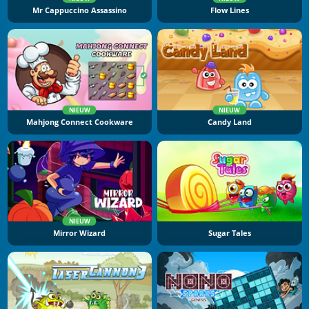
Mr Cappuccino Assassino
Flow Lines
NIEUW
NIEUW
Mahjong Connect Cookware
Candy Land
NIEUW
Mirror Wizard
Sugar Tales