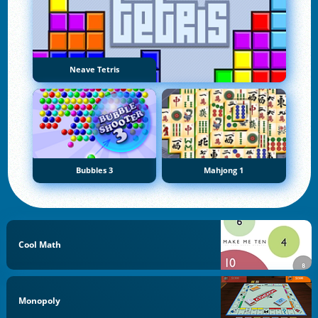
Neave Tetris
Bubbles 3
Mahjong 1
Cool Math
Monopoly