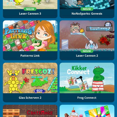
NIEUW
NIEUW
Laser Cannon 3
NoNoSparks: Genesis
NIEUW
Patterns Link
Laser Cannon 2
Glas Scherven 2
Frog Connect