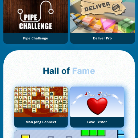
Pipe Challenge
Deliver Pro
Hall of
Fame
Mah Jong Connect
Love Tester