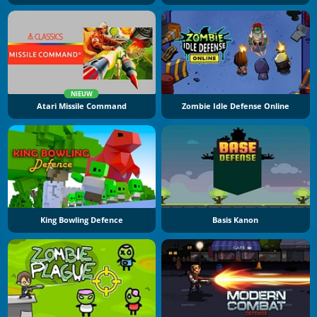
NIEUW
Atari Missile Command
Zombie Idle Defense Online
King Bowling Defence
Basis Kanon