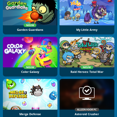
NIEUW
Garden Guardians
My Little Army
NIEUW
NIEUW
Color Galaxy
Raid Heroes: Total War
ALLEEN VOOR PC
Merge Defense
Asteroid Crusher