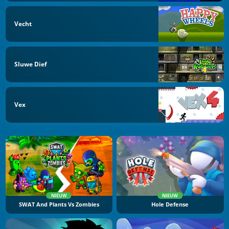
Vecht
Sluwe Dief
Vex
NIEUW
NIEUW
SWAT And Plants Vs Zombies
Hole Defense