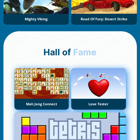
Mighty Viking
Road Of Fury: Desert Strike
Hall of
Fame
Mah Jong Connect
Love Tester