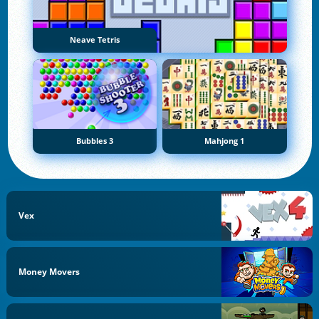
Neave Tetris
Bubbles 3
Mahjong 1
Vex
Money Movers