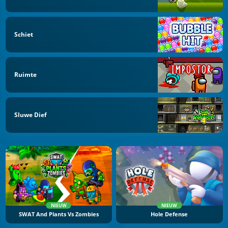
Schiet
Ruimte
Sluwe Dief
NIEUW
NIEUW
SWAT And Plants Vs Zombies
Hole Defense