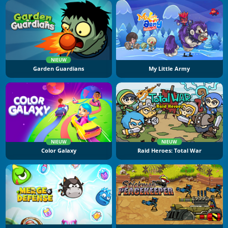
NIEUW
Garden Guardians
My Little Army
NIEUW
NIEUW
Color Galaxy
Raid Heroes: Total War