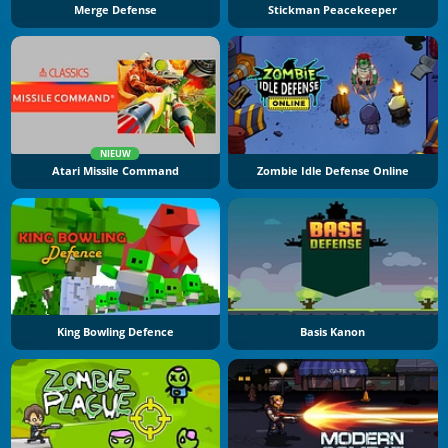
Merge Defense
Stickman Peacekeeper
NIEUW
Atari Missile Command
Zombie Idle Defense Online
King Bowling Defence
Basis Kanon