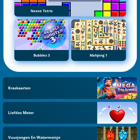
Neave Tetris
Bubbles 3
Mahjong 1
Kraskaarten
Liefdes Meter
Vuurjongen En Watermeisje