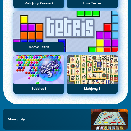
Mah Jong Connect
Love Tester
Neave Tetris
Bubbles 3
Mahjong 1
Monopoly