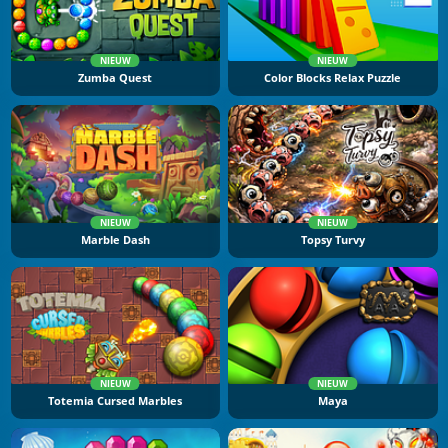
NIEUW
NIEUW
Zumba Quest
Color Blocks Relax Puzzle
NIEUW
NIEUW
Marble Dash
Topsy Turvy
NIEUW
NIEUW
Totemia Cursed Marbles
Maya