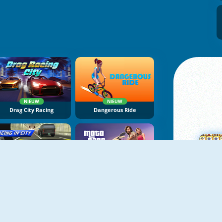
NIEUW
NIEUW
Drag City Racing
Dangerous Ride
NIEUW
NIEUW
Racing In City
Moto Race City
M