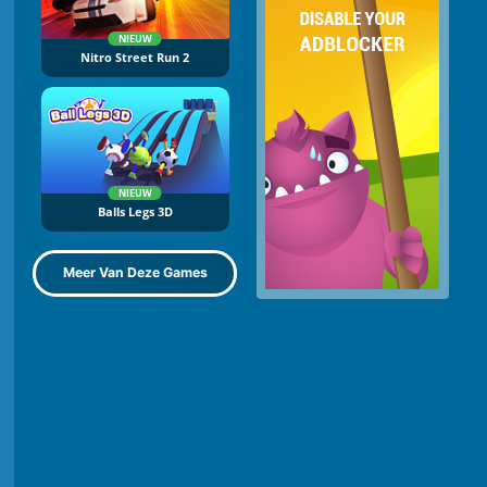
NIEUW
Nitro Street Run 2
NIEUW
Balls Legs 3D
Meer Van Deze Games