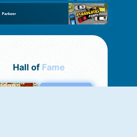
Parkeer
Hall of
Fame
ah Jong Connect
Love Tester