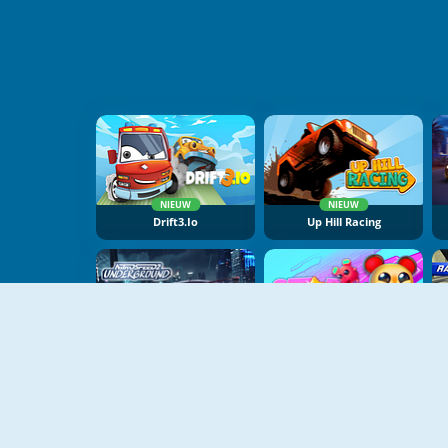
NIEUW
NIEUW
Drift3.io
Up Hill Racing
NIEUW
NIEUW
Nitro Speed 2: Underground
STAR: Stars Arena