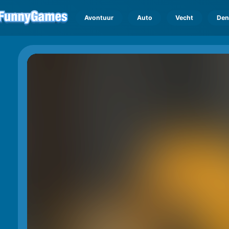
Avontuur
Auto
Vecht
Den