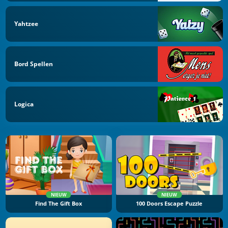
Yahtzee
Bord Spellen
Logica
NIEUW
NIEUW
Find The Gift Box
100 Doors Escape Puzzle