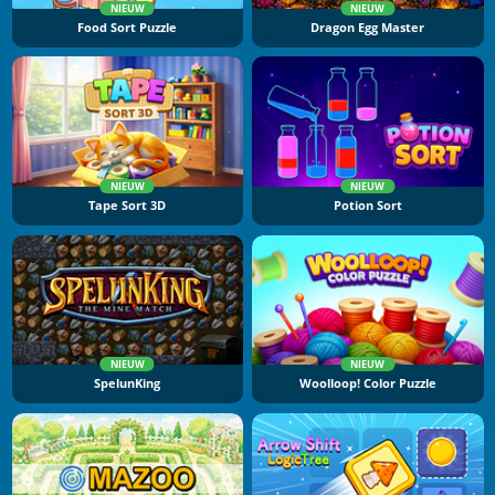
NIEUW
NIEUW
Food Sort Puzzle
Dragon Egg Master
NIEUW
NIEUW
Tape Sort 3D
Potion Sort
NIEUW
NIEUW
SpelunKing
Woolloop! Color Puzzle