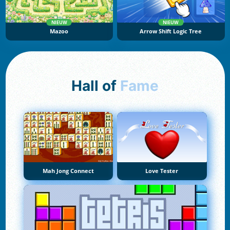
NIEUW
NIEUW
Mazoo
Arrow Shift Logic Tree
Hall of
Fame
Mah Jong Connect
Love Tester