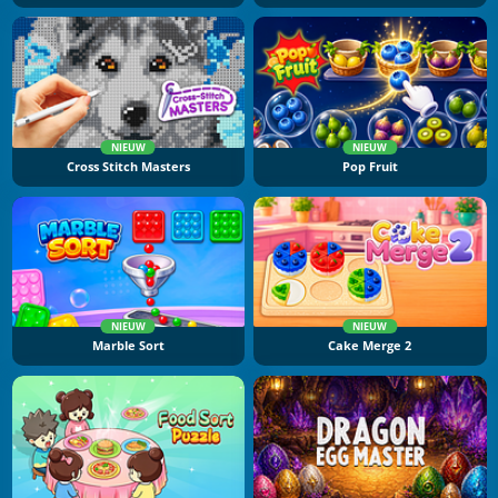
NIEUW
NIEUW
Cross Stitch Masters
Pop Fruit
NIEUW
NIEUW
Marble Sort
Cake Merge 2