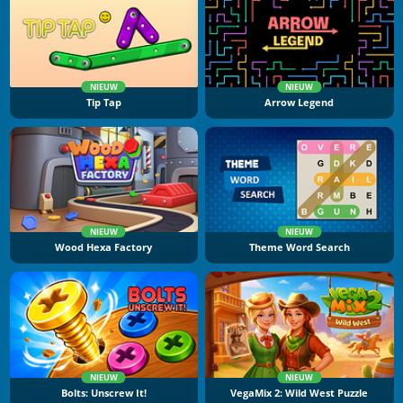
NIEUW
NIEUW
Tip Tap
Arrow Legend
NIEUW
NIEUW
Wood Hexa Factory
Theme Word Search
NIEUW
NIEUW
Bolts: Unscrew It!
VegaMix 2: Wild West Puzzle