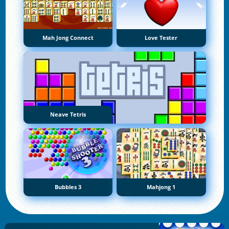
Mah Jong Connect
Love Tester
Neave Tetris
Bubbles 3
Mahjong 1