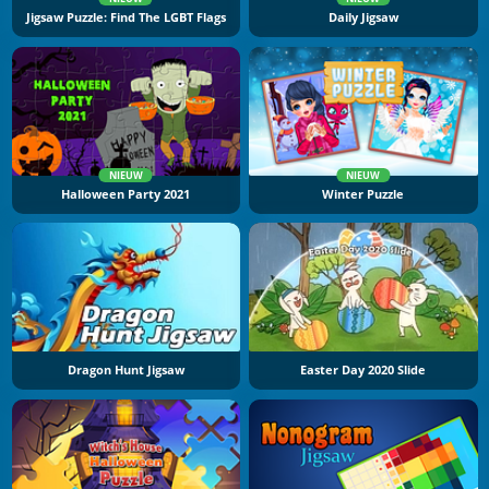
Jigsaw Puzzle: Find The LGBT Flags
Daily Jigsaw
NIEUW
NIEUW
Halloween Party 2021
Winter Puzzle
Dragon Hunt Jigsaw
Easter Day 2020 Slide