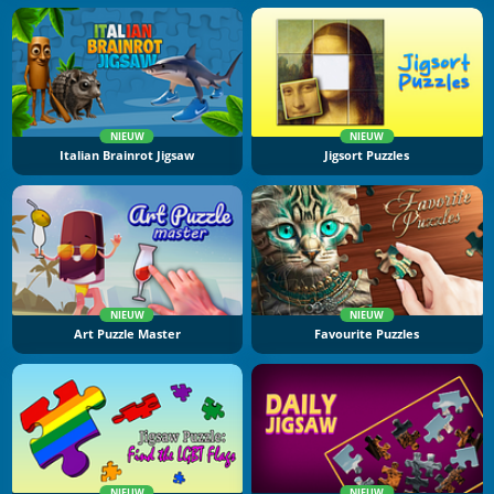
NIEUW
NIEUW
Italian Brainrot Jigsaw
Jigsort Puzzles
NIEUW
NIEUW
Art Puzzle Master
Favourite Puzzles
NIEUW
NIEUW