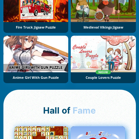
Fire Truck Jigsaw Puzzle
Medieval Vikings Jigsaw
NIEUW
Anime Girl With Gun Puzzle
Couple Lovers Puzzle
Hall of
Fame