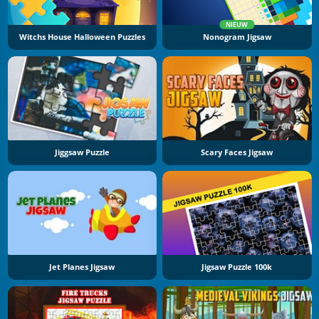
NIEUW
Witchs House Halloween Puzzles
Nonogram Jigsaw
Jiggsaw Puzzle
Scary Faces Jigsaw
Jet Planes Jigsaw
Jigsaw Puzzle 100k