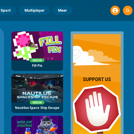
Sport
Multiplayer
Meer
NIEUW
Fill Pix
NIEUW
Nautilus Space Ship Escape