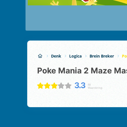
Denk
Logica
Brein Breker
Po
Poke Mania 2 Maze Ma
3.3
88
Waardering: