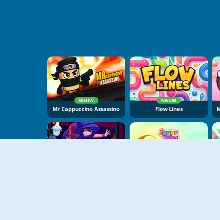
NIEUW
NIEUW
Mr Cappuccino Assassino
Flow Lines
NIEUW
Mirror Wizard
Sugar Tales