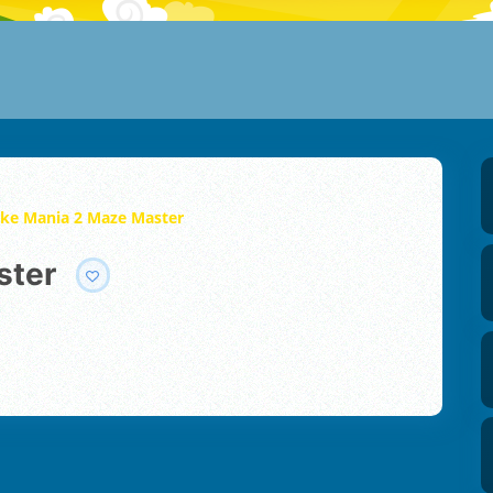
ke Mania 2 Maze Master
ster