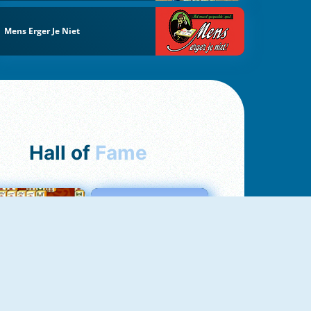
Mens Erger Je Niet
Hall of
Fame
ah Jong Connect
Love Tester