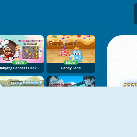
NIEUW
NIEUW
Mahjong Connect Cookware
Candy Land
NIEUW
NIEUW
Laser Cannon 3
NoNoSparks: Genesis
M