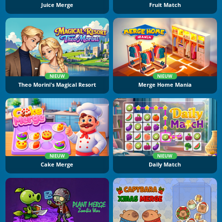
Juice Merge
Fruit Match
NIEUW
NIEUW
Theo Morini's Magical Resort
Merge Home Mania
NIEUW
NIEUW
Cake Merge
Daily Match