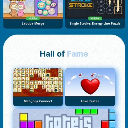
NIEUW
NIEUW
Labuba Merge
Single Stroke: Energy Line Puzzle
Hall of
Fame
Mah Jong Connect
Love Tester