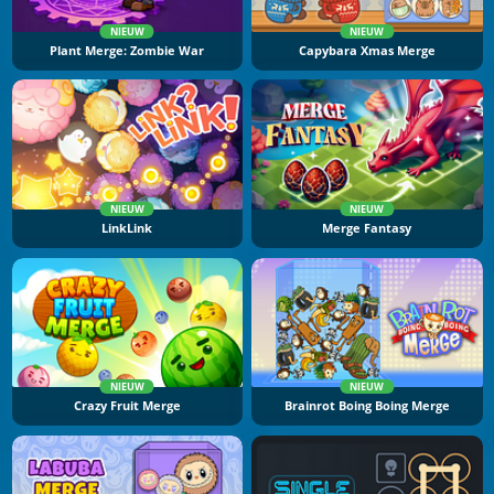
NIEUW
NIEUW
Plant Merge: Zombie War
Capybara Xmas Merge
NIEUW
NIEUW
LinkLink
Merge Fantasy
NIEUW
NIEUW
Crazy Fruit Merge
Brainrot Boing Boing Merge