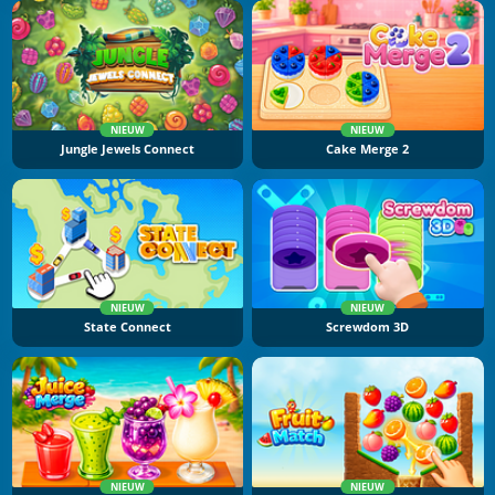
NIEUW
NIEUW
Jungle Jewels Connect
Cake Merge 2
NIEUW
NIEUW
State Connect
Screwdom 3D
NIEUW
NIEUW