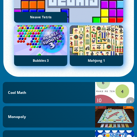
Neave Tetris
Bubbles 3
Mahjong 1
Cool Math
Monopoly