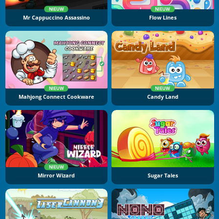
NIEUW
NIEUW
Mr Cappuccino Assassino
Flow Lines
NIEUW
NIEUW
Mahjong Connect Cookware
Candy Land
NIEUW
Mirror Wizard
Sugar Tales