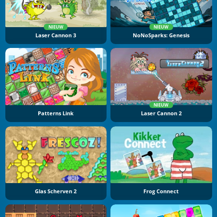
NIEUW
NIEUW
Laser Cannon 3
NoNoSparks: Genesis
NIEUW
Patterns Link
Laser Cannon 2
Glas Scherven 2
Frog Connect