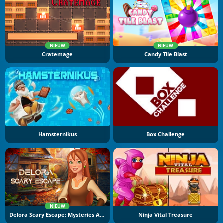
NIEUW
NIEUW
Cratemage
Candy Tile Blast
Hamsternikus
Box Challenge
NIEUW
Delora Scary Escape: Mysteries Adventure
Ninja Vital Treasure