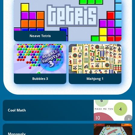
Neave Tetris
Bubbles 3
Mahjong 1
Cool Math
Monopoly