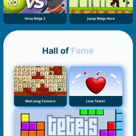
Virus Ninja 2
Jump Ninja Hero
Hall of
Fame
Mah Jong Connect
Love Tester