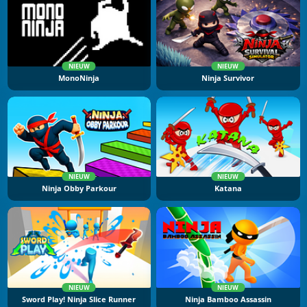
NIEUW
NIEUW
MonoNinja
Ninja Survivor
NIEUW
NIEUW
Ninja Obby Parkour
Katana
NIEUW
NIEUW
Sword Play! Ninja Slice Runner
Ninja Bamboo Assassin