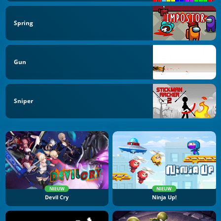
Spring
Gun
Sniper
NIEUW
NIEUW
Devil Cry
Ninja Up!