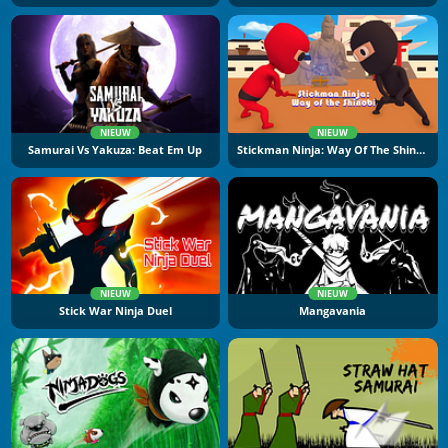
NIEUW
NIEUW
Samurai Vs Yakuza: Beat Em Up
Stickman Ninja: Way Of The Shinobi
NIEUW
NIEUW
Stick War Ninja Duel
Mangavania