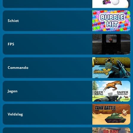
Schiet
FPS
Commando
Jagen
Veldslag