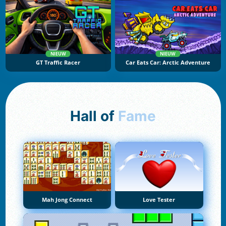
NIEUW
NIEUW
GT Traffic Racer
Car Eats Car: Arctic Adventure
Hall of
Fame
Mah Jong Connect
Love Tester