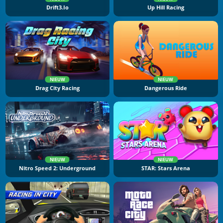
Drift3.io
Up Hill Racing
NIEUW
NIEUW
Drag City Racing
Dangerous Ride
NIEUW
NIEUW
Nitro Speed 2: Underground
STAR: Stars Arena