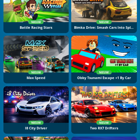
NIEUW
NIEUW
Battle Racing Stars
Bimka Drive: Smash Cars Into Splinters
NIEUW
NIEUW
Max Speed
Obby Tsunami Escape +1 By Car
NIEUW
NIEUW
I8 City Driver
Two RX7 Drifters