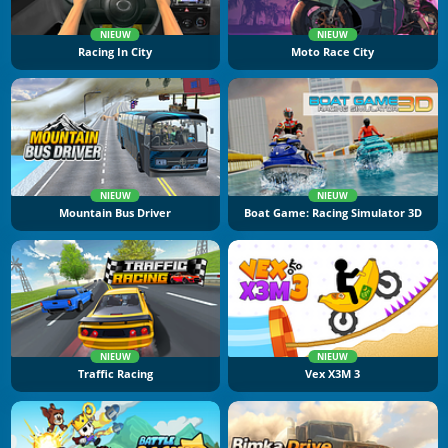
NIEUW
NIEUW
Racing In City
Moto Race City
NIEUW
NIEUW
Mountain Bus Driver
Boat Game: Racing Simulator 3D
NIEUW
NIEUW
Traffic Racing
Vex X3M 3