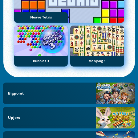
Neave Tetris
Bubbles 3
Mahjong 1
Bigpoint
Upjers