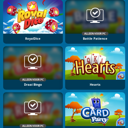
ALLEEN VOOR PC
RoyalDice
Battle Patience
ALLEEN VOOR PC
Draai Bingo
Hearts
ALLEEN VOOR PC