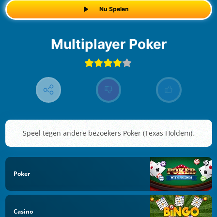
Nu Spelen
Multiplayer Poker
Speel tegen andere bezoekers Poker (Texas Holdem).
Poker
Casino