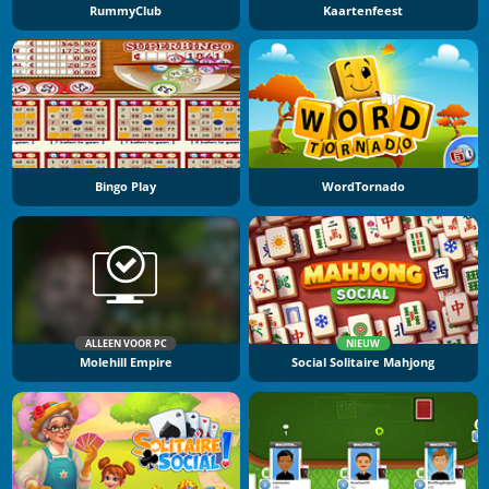
RummyClub
Kaartenfeest
Bingo Play
WordTornado
ALLEEN VOOR PC
NIEUW
Molehill Empire
Social Solitaire Mahjong