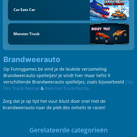
Car Eats Car
Monster Truck
Brandweerauto
Op Funnygames.be vind je de leukste verzameling
Brandweerauto spelletjes! Je vindt hier maar liefst 9
verschillende Brandweerauto spelletjes, zoals bijvoorbeeld
City
Fire Truck Rescue
&
Red Fire Truck Puzzle
.
Zorg dat je op tijd het vuur blust door snel met de
brandweerauto naar de plek des onheils te racen!
Gerelateerde categorieën