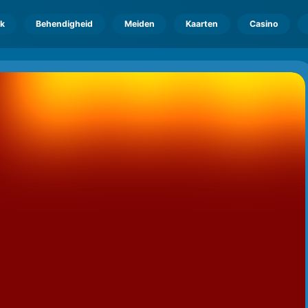
k
Behendigheid
Meiden
Kaarten
Casino