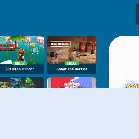
NIEUW
NIEUW
Skeleton Hunter
Shoot The Bottles
NIEUW
NIEUW
Farm Vs Zombies
Who Dies Last
M