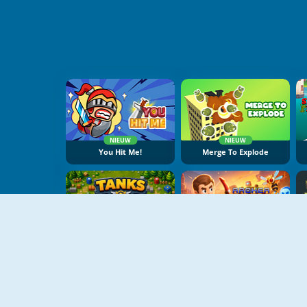
NIEUW
NIEUW
You Hit Me!
Merge To Explode
NIEUW
NIEUW
Tanks Online
Archer Dungeon Hero