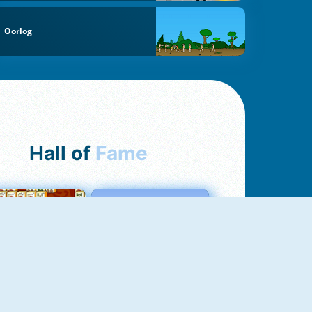
Oorlog
Hall of
Fame
ah Jong Connect
Love Tester