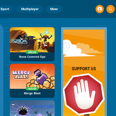
Sport
Multiplayer
Meer
NIEUW
Nova Covered Ops
NIEUW
Merge Blast