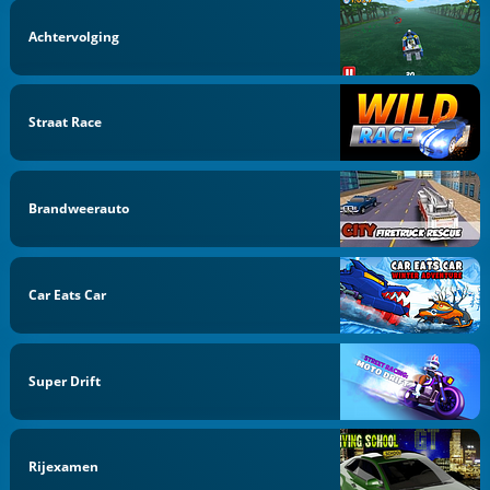
Achtervolging
Straat Race
Brandweerauto
Car Eats Car
Super Drift
Rijexamen