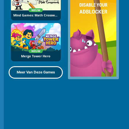
NIEUW
Mind Games: Math Crossword
NIEUW
Merge Tower Hero
Meer Van Deze Games