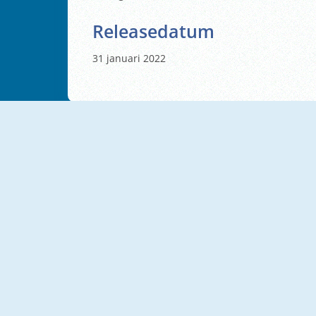
Releasedatum
31 januari 2022
NIEUW
NIEUW
UGC Math Race
Math Wall Simulator
NIEUW
NIEUW
Math Crossword Puzzle: Genius Edition
Jelly Math 3D