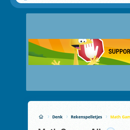
Denk
Rekenspelletjes
Math Gam