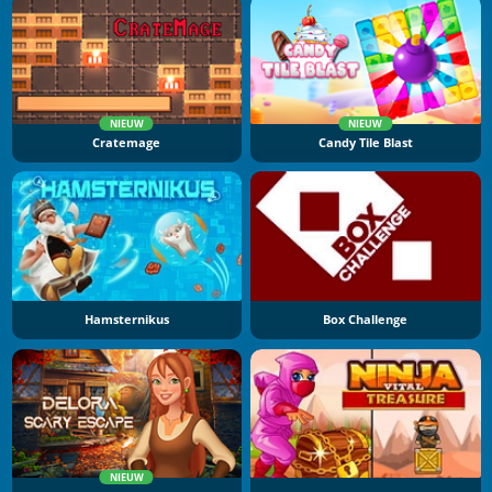
NIEUW
NIEUW
Cratemage
Candy Tile Blast
Hamsternikus
Box Challenge
NIEUW