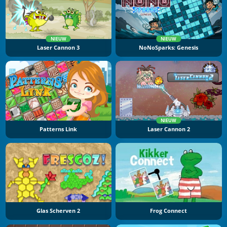
NIEUW
NIEUW
Laser Cannon 3
NoNoSparks: Genesis
NIEUW
Patterns Link
Laser Cannon 2
Glas Scherven 2
Frog Connect