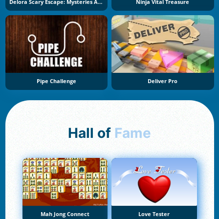
Delora Scary Escape: Mysteries Adventure
Ninja Vital Treasure
Pipe Challenge
Deliver Pro
Hall of
Fame
Mah Jong Connect
Love Tester