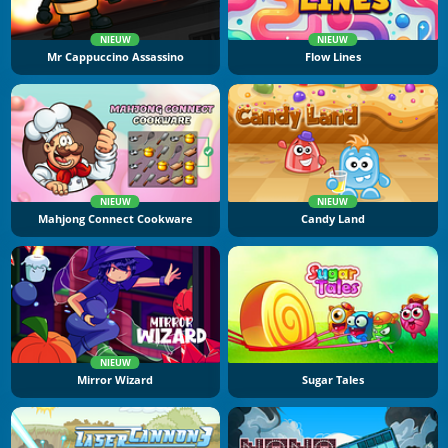
NIEUW
NIEUW
Mr Cappuccino Assassino
Flow Lines
NIEUW
NIEUW
Mahjong Connect Cookware
Candy Land
NIEUW
Mirror Wizard
Sugar Tales