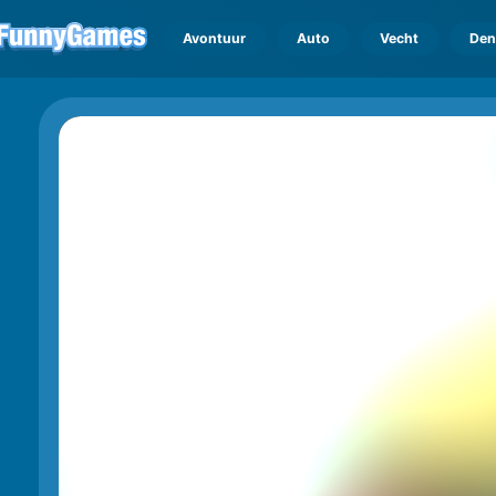
Avontuur
Auto
Vecht
Den