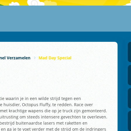
nel Verzamelen
Mad Day Special
e waarin je in een wilde strijd tegen een
e huisdier, Octopus Fluffy, te redden. Race over
et met krachtige wapens die op je truck zijn gemonteerd.
uitrusting om steeds intensere gevechten te overleven.
bestrijd buitenaardse lasers met raketten en
 en ga je te voet verder met de strijd om de indringers