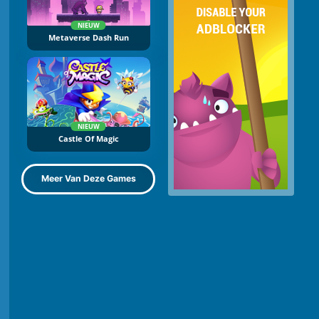
NIEUW
Metaverse Dash Run
NIEUW
Castle Of Magic
Meer Van Deze Games