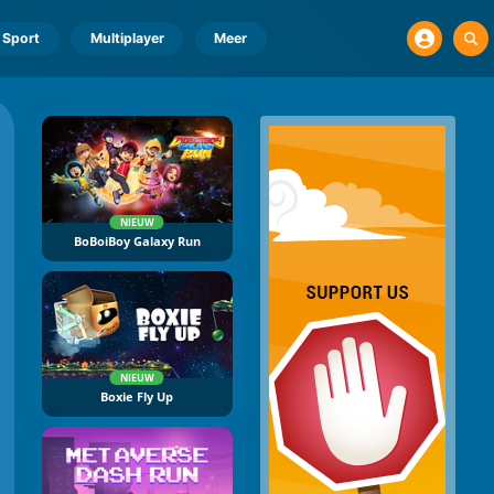
Sport
Multiplayer
Meer
NIEUW
BoBoiBoy Galaxy Run
NIEUW
Boxie Fly Up