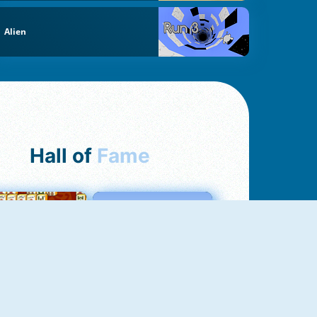
Alien
Hall of
Fame
ah Jong Connect
Love Tester