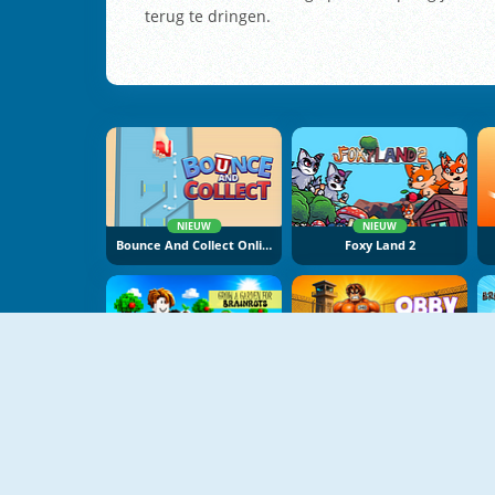
terug te dringen.
NIEUW
NIEUW
Bounce And Collect Online
Foxy Land 2
NIEUW
NIEUW
Grow A Garden For Brainrots
Obby: Pump Up Your Body