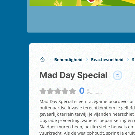
Behendigheid
Reactiesnelheid
S
Mad Day Special
0
0
Waardering:
Mad Day Special is een racegame boordevol acti
buitenaardse invasie terechtkomt om je geliefd
gevaarlijk terrein terwijl je vijanden neerschi
Upgrade je voertuig, wapens, bepantsering en 
Sla door muren heen, beklim steile heuvels en 
vuurkracht. Als de weg ophoudt, spring je eruit