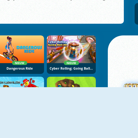
NIEUW
NIEUW
Dangerous Ride
Cyber Rolling: Going Ball 3D
NIEUW
NIEUW
Break A Lucky Block
Backyard Dig Hole 3D Simulator
M