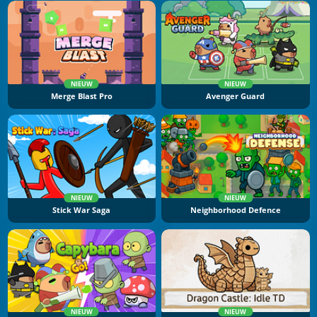
NIEUW
NIEUW
Merge Blast Pro
Avenger Guard
NIEUW
NIEUW
Stick War Saga
Neighborhood Defence
NIEUW
NIEUW