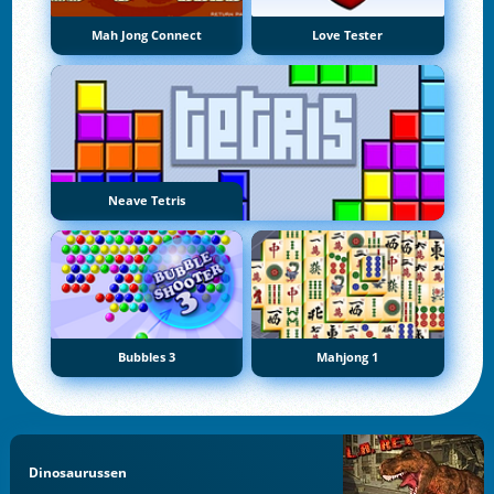
Mah Jong Connect
Love Tester
Neave Tetris
Bubbles 3
Mahjong 1
Dinosaurussen