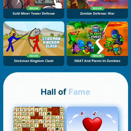
NIEUW
NIEUW
Gold Miner Tower Defense
Zombie Defense: War
NIEUW
NIEUW
Stickman Kingdom Clash
SWAT And Plants Vs Zombies
Hall of
Fame