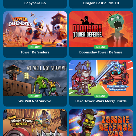
Capybara Go
Dragon Castle Idle TD
NIEUW
NIEUW
Tower Defenders
Doomsday Tower Defense
NIEUW
NIEUW
We Will Not Survive
Hero Tower Wars Merge Puzzle