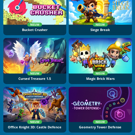
NIEUW
NIEUW
Bucket Crusher
Siege Break
NIEUW
NIEUW
Cursed Treasure 1.5
Magic Brick Wars
NIEUW
NIEUW
Office Knight 3D: Castle Defence
Geometry Tower Defense