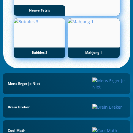
Neave Tetris
Bubbles 3
Mahjong 1
Mens Erger Je Niet
Brein Breker
Cool Math