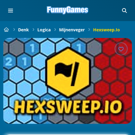
Denk
Logica
Mijnenveger
Hexsweep.io