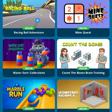
NIEUW
NIEUW
Racing Ball Adventure
Mine Quest
NIEUW
NIEUW
Water Sort: Collections
Count The Boxes Brain Training
NIEUW
NIEUW