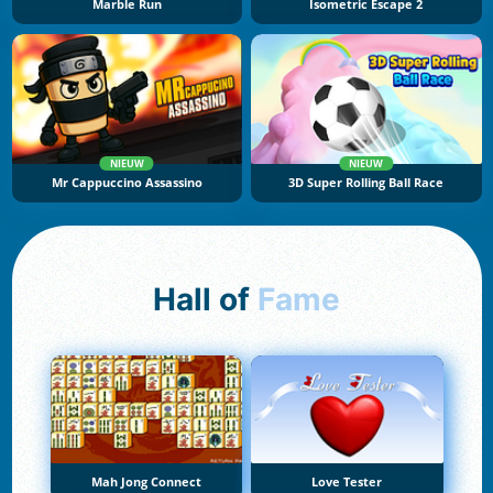
Marble Run
Isometric Escape 2
NIEUW
NIEUW
Mr Cappuccino Assassino
3D Super Rolling Ball Race
Hall of
Fame
Mah Jong Connect
Love Tester