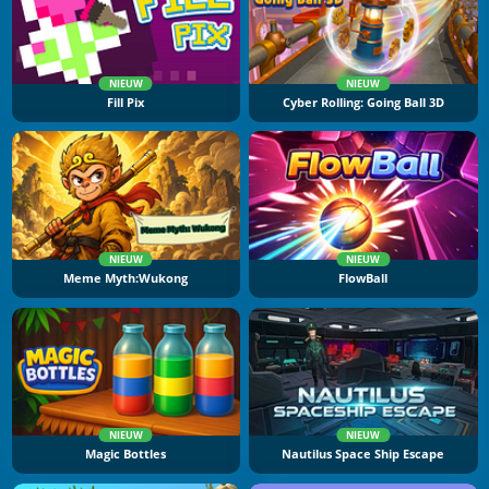
NIEUW
NIEUW
Fill Pix
Cyber Rolling: Going Ball 3D
NIEUW
NIEUW
Meme Myth:Wukong
FlowBall
NIEUW
NIEUW
Magic Bottles
Nautilus Space Ship Escape