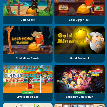
Gold Coast
Gold Digger Jack
Gold Miner Classic
Goud Zoeker 1
NIEUW
NIEUW
Crypto Head Ball
BoBoiBoy Galaxy Run