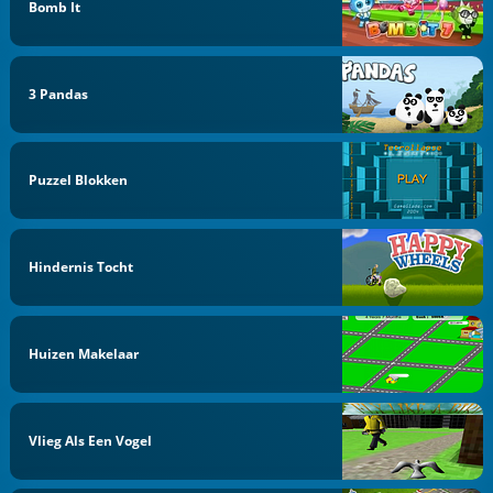
Bomb It
3 Pandas
Puzzel Blokken
Hindernis Tocht
Huizen Makelaar
Vlieg Als Een Vogel