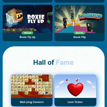
NIEUW
NIEUW
Boxie Fly Up
Noob Flip
Hall of
Fame
Mah Jong Connect
Love Tester