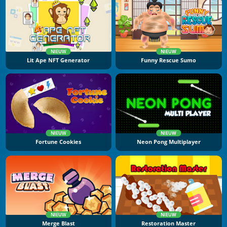
NIEUW
NIEUW
Lit Ape NFT Generator
Funny Rescue Sumo
NIEUW
NIEUW
Fortune Cookies
Neon Pong Multiplayer
NIEUW
NIEUW
Merge Blast
Restoration Master