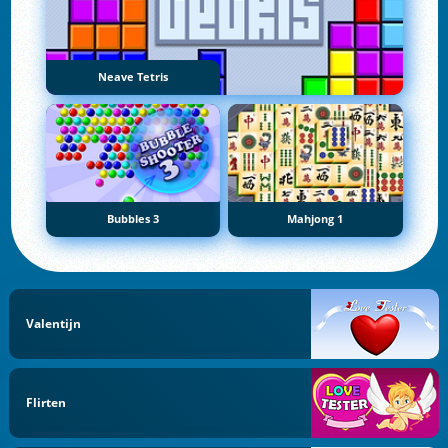
Neave Tetris
Bubbles 3
Mahjong 1
Valentijn
Flirten