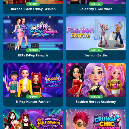
NIEUW
NIEUW
Barbee Black Friday Fashion
Celebrity E-Girl Vibes
NIEUW
NIEUW
BFFs K-Pop Fangirls
Fashion Battle
NIEUW
NIEUW
K-Pop Hunter Fashion
Fashion Heroes Academy