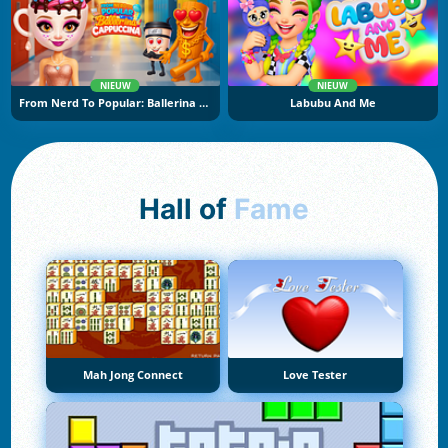
NIEUW
NIEUW
From Nerd To Popular: Ballerina Cuppuccina
Labubu And Me
Hall of
Fame
Mah Jong Connect
Love Tester