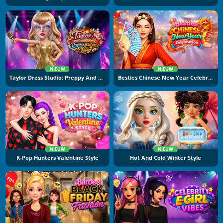
NIEUW
NIEUW
Taylor Dress Studio: Preppy And Wild West Glam
Besties Chinese New Year Celebration
NIEUW
NIEUW
K-Pop Hunters Valentine Style
Hot And Cold Winter Style