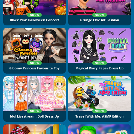
NIEUW
NIEUW
Black Pink Halloween Concert
Grunge Chic Alt Fashion
NIEUW
NIEUW
Gloomy Princess Favourite Toy
Magical Diary Paper Dress Up
NIEUW
NIEUW
Idol Livestream: Doll Dress Up
Travel With Me: ASMR Edition