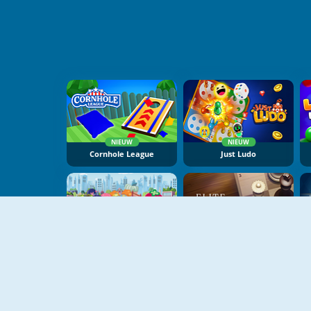
NIEUW
NIEUW
Cornhole League
Just Ludo
NIEUW
NIEUW
Strawberry Boardgames
Elite Chess