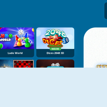
NIEUW
Ludo World
Dices 2048 3D
NIEUW
NIEUW
Checkers Deluxe Edition
Backgammon Deluxe
M