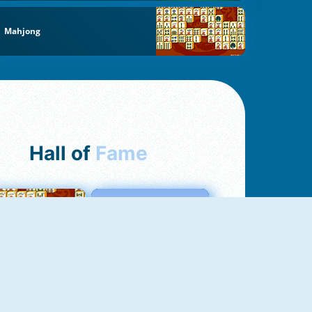
Mahjong
Hall of
Fame
ah Jong Connect
Love Tester