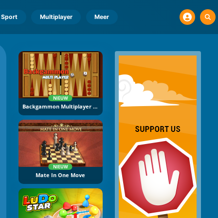
Sport
Multiplayer
Meer
NIEUW
Backgammon Multiplayer Online
NIEUW
Mate In One Move