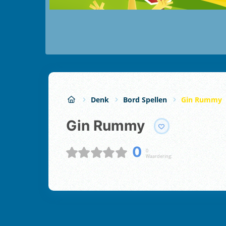
Denk
Bord Spellen
Gin Rummy
Gin Rummy
0
0
Waardering: