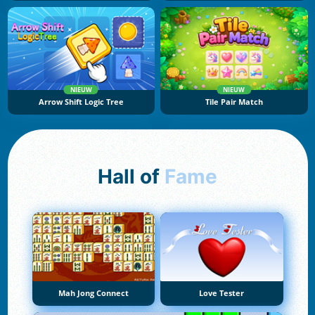
NIEUW
NIEUW
Arrow Shift Logic Tree
Tile Pair Match
Hall of
Fame
Mah Jong Connect
Love Tester