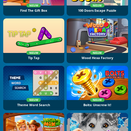
NIEUW
NIEUW
Find The Gift Box
100 Doors Escape Puzzle
NIEUW
NIEUW
Tip Tap
Wood Hexa Factory
NIEUW
NIEUW
Theme Word Search
Bolts: Unscrew It!