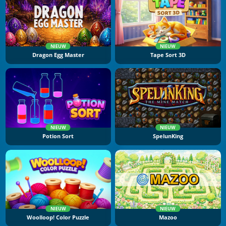
NIEUW
NIEUW
Dragon Egg Master
Tape Sort 3D
NIEUW
NIEUW
Potion Sort
SpelunKing
NIEUW
NIEUW
Woolloop! Color Puzzle
Mazoo