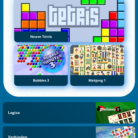
Neave Tetris
Bubbles 3
Mahjong 1
Logica
Verbinden