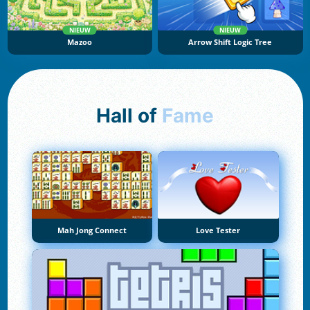
NIEUW
NIEUW
Mazoo
Arrow Shift Logic Tree
Hall of
Fame
Mah Jong Connect
Love Tester