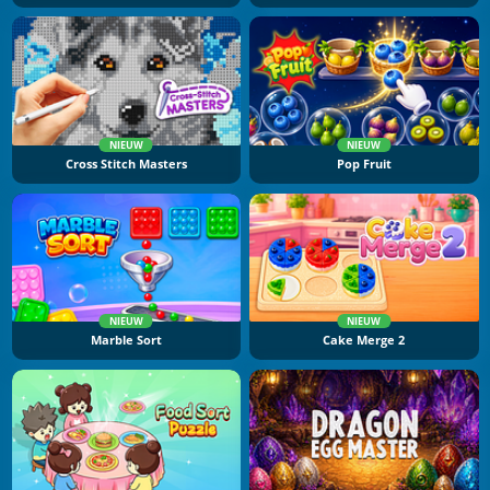
NIEUW
NIEUW
Cross Stitch Masters
Pop Fruit
NIEUW
NIEUW
Marble Sort
Cake Merge 2