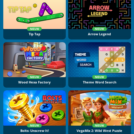
NIEUW
NIEUW
Tip Tap
Arrow Legend
NIEUW
NIEUW
Wood Hexa Factory
Theme Word Search
NIEUW
NIEUW
Bolts: Unscrew It!
VegaMix 2: Wild West Puzzle