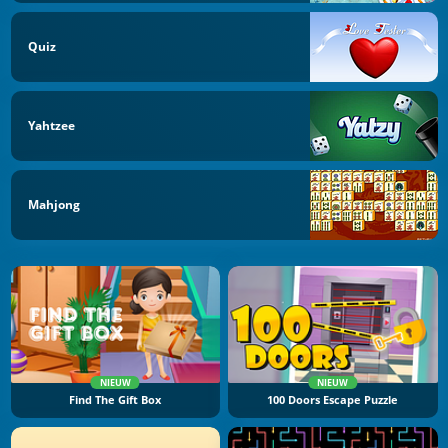
Quiz
Yahtzee
Mahjong
NIEUW
NIEUW
Find The Gift Box
100 Doors Escape Puzzle