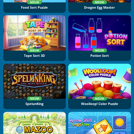
NIEUW
NIEUW
Food Sort Puzzle
Dragon Egg Master
NIEUW
NIEUW
Tape Sort 3D
Potion Sort
NIEUW
NIEUW
SpelunKing
Woolloop! Color Puzzle