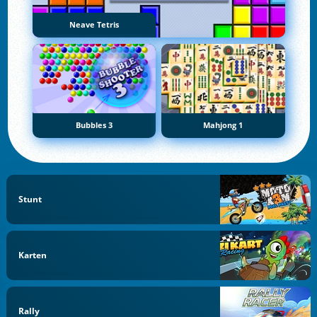
Neave Tetris
Bubbles 3
Mahjong 1
Stunt
Karten
Rally