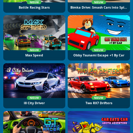
NIEUW
NIEUW
Battle Racing Stars
Bimka Drive: Smash Cars Into Splinters
NIEUW
NIEUW
Max Speed
Obby Tsunami Escape +1 By Car
NIEUW
NIEUW
I8 City Driver
Two RX7 Drifters