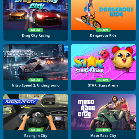
NIEUW
NIEUW
Drag City Racing
Dangerous Ride
NIEUW
NIEUW
Nitro Speed 2: Underground
STAR: Stars Arena
NIEUW
NIEUW
Racing In City
Moto Race City