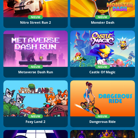
NIEUW
NIEUW
Nitro Street Run 2
Monster Dash
NIEUW
NIEUW
Metaverse Dash Run
Castle Of Magic
NIEUW
NIEUW
Foxy Land 2
Dangerous Ride