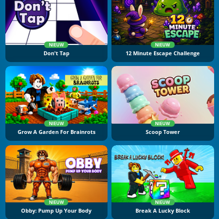
NIEUW
NIEUW
Don't Tap
12 Minute Escape Challenge
NIEUW
NIEUW
Grow A Garden For Brainrots
Scoop Tower
NIEUW
NIEUW
Obby: Pump Up Your Body
Break A Lucky Block