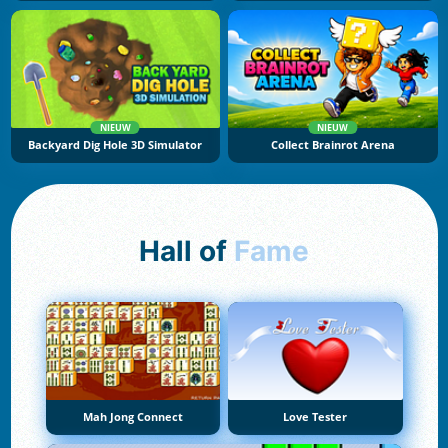
NIEUW
NIEUW
Backyard Dig Hole 3D Simulator
Collect Brainrot Arena
Hall of
Fame
Mah Jong Connect
Love Tester