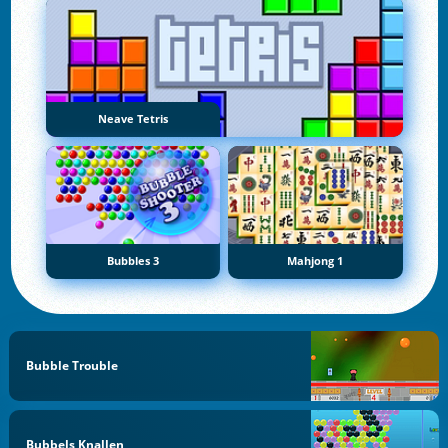
Neave Tetris
Bubbles 3
Mahjong 1
Bubble Trouble
Bubbels Knallen