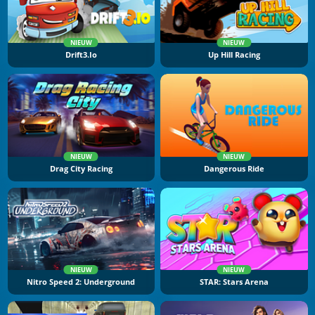
NIEUW
NIEUW
Drift3.io
Up Hill Racing
NIEUW
NIEUW
Drag City Racing
Dangerous Ride
NIEUW
NIEUW
Nitro Speed 2: Underground
STAR: Stars Arena