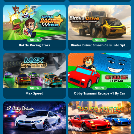
NIEUW
NIEUW
Battle Racing Stars
Bimka Drive: Smash Cars Into Splinters
NIEUW
NIEUW
Max Speed
Obby Tsunami Escape +1 By Car