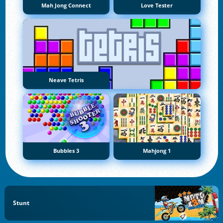
Mah Jong Connect
Love Tester
Neave Tetris
Bubbles 3
Mahjong 1
Stunt