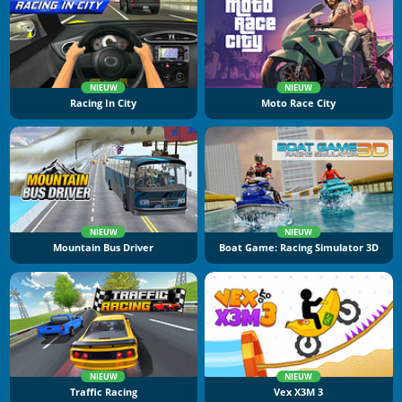
NIEUW
NIEUW
Racing In City
Moto Race City
NIEUW
NIEUW
Mountain Bus Driver
Boat Game: Racing Simulator 3D
NIEUW
NIEUW
Traffic Racing
Vex X3M 3