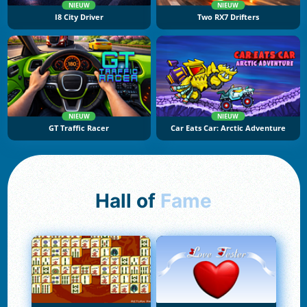
NIEUW
NIEUW
I8 City Driver
Two RX7 Drifters
NIEUW
NIEUW
GT Traffic Racer
Car Eats Car: Arctic Adventure
Hall of
Fame