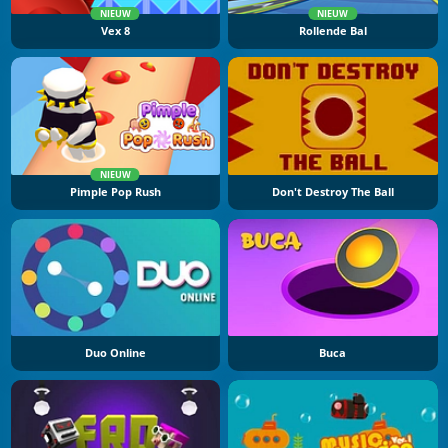
NIEUW
NIEUW
Vex 8
Rollende Bal
NIEUW
Pimple Pop Rush
Don't Destroy The Ball
Duo Online
Buca