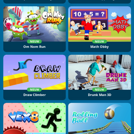
NIEUW
NIEUW
Om Nom Run
Math Obby
NIEUW
NIEUW
Draw Climber
Drunk Man 3D