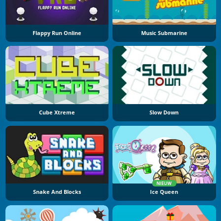
Flappy Run Online
Music Submarine
Cube Xtreme
Slow Down
NIEUW
Snake And Blocks
Ice Queen