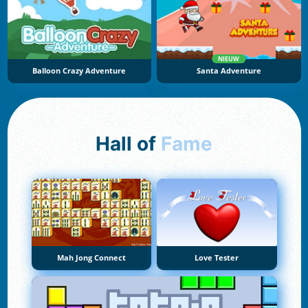
NIEUW
Balloon Crazy Adventure
Santa Adventure
Hall of
Fame
Mah Jong Connect
Love Tester