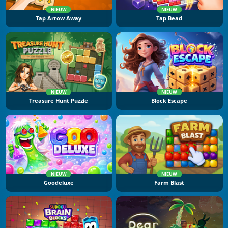
NIEUW
NIEUW
Tap Arrow Away
Tap Bead
NIEUW
NIEUW
Treasure Hunt Puzzle
Block Escape
NIEUW
NIEUW
Goodeluxe
Farm Blast