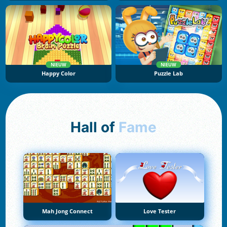
NIEUW
NIEUW
Happy Color
Puzzle Lab
Hall of
Fame
Mah Jong Connect
Love Tester