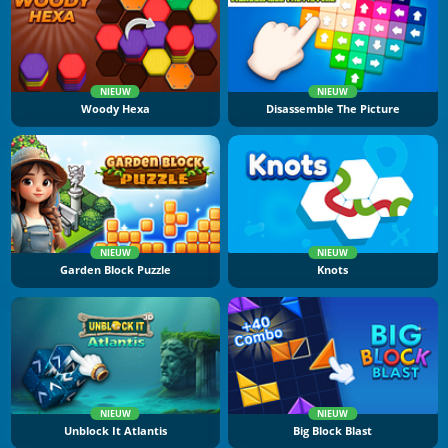
NIEUW
NIEUW
Woody Hexa
Disassemble The Picture
NIEUW
NIEUW
Garden Block Puzzle
Knots
NIEUW
NIEUW
Unblock It Atlantis
Big Block Blast