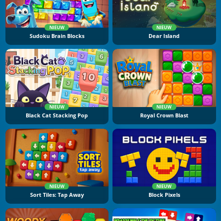
NIEUW
NIEUW
Sudoku Brain Blocks
Dear Island
NIEUW
NIEUW
Black Cat Stacking Pop
Royal Crown Blast
NIEUW
NIEUW
Sort Tiles: Tap Away
Block Pixels