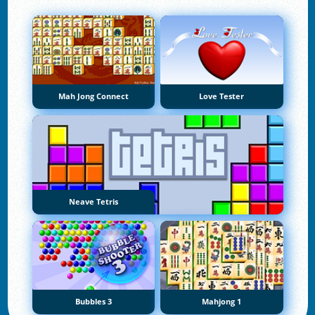
Mah Jong Connect
Love Tester
Neave Tetris
Bubbles 3
Mahjong 1