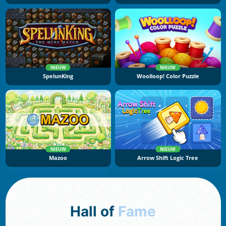
NIEUW
NIEUW
SpelunKing
Woolloop! Color Puzzle
NIEUW
NIEUW
Mazoo
Arrow Shift Logic Tree
Hall of
Fame