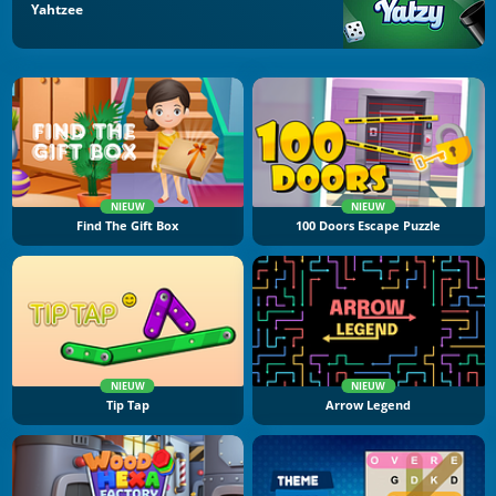
Yahtzee
NIEUW
NIEUW
Find The Gift Box
100 Doors Escape Puzzle
NIEUW
NIEUW
Tip Tap
Arrow Legend