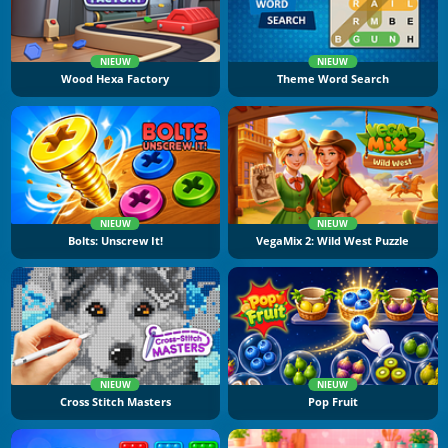
NIEUW
NIEUW
Wood Hexa Factory
Theme Word Search
NIEUW
NIEUW
Bolts: Unscrew It!
VegaMix 2: Wild West Puzzle
NIEUW
NIEUW
Cross Stitch Masters
Pop Fruit