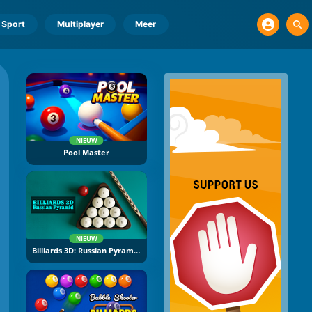
Sport
Multiplayer
Meer
NIEUW
Pool Master
NIEUW
Billiards 3D: Russian Pyramid