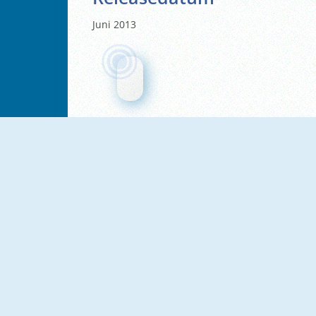
Juni 2013
NIEUW
8 Ball Billiard Classic
8 Ball Pool With Friends