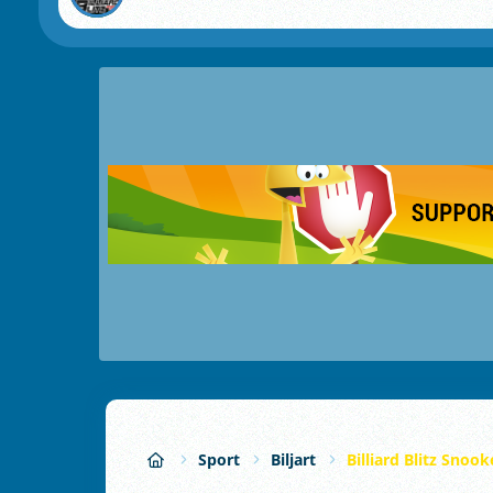
Sport
Biljart
Billiard Blitz Snook