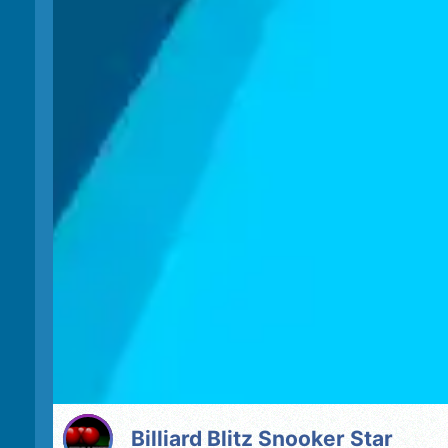
Billiard Blitz Snooker Star