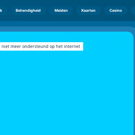
k
Behendigheid
Meiden
Kaarten
Casino
 niet meer ondersteund op het internet