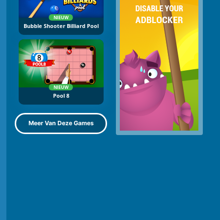
NIEUW
Bubble Shooter Billiard Pool
NIEUW
Pool 8
Meer Van Deze Games