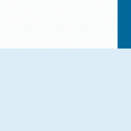
Pocket Pool
9 Ball Pool