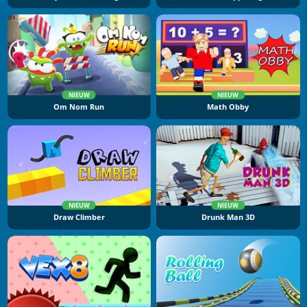
NIEUW
NIEUW
Om Nom Run
Math Obby
NIEUW
NIEUW
Draw Climber
Drunk Man 3D