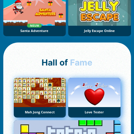
NIEUW
Santa Adventure
Jelly Escape Online
Hall of
Fame
Mah Jong Connect
Love Tester