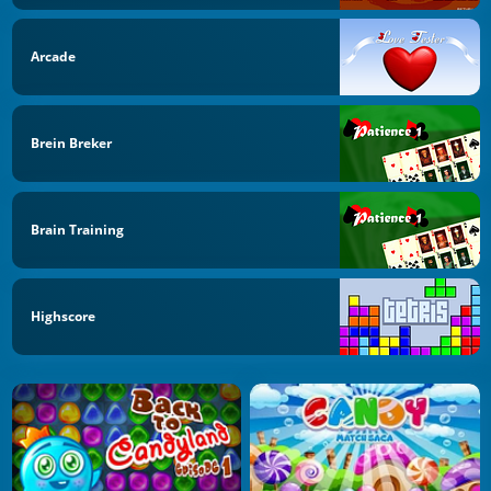
Arcade
Brein Breker
Brain Training
Highscore