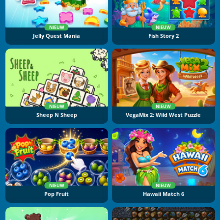
NIEUW
NIEUW
Jelly Quest Mania
Fish Story 2
NIEUW
NIEUW
Sheep N Sheep
VegaMix 2: Wild West Puzzle
NIEUW
NIEUW
Pop Fruit
Hawaii Match 6