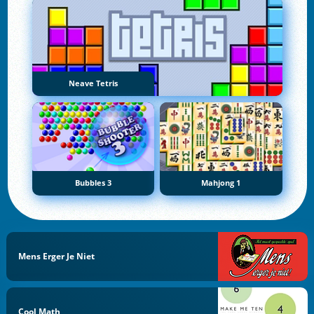
Neave Tetris
Bubbles 3
Mahjong 1
Mens Erger Je Niet
Cool Math