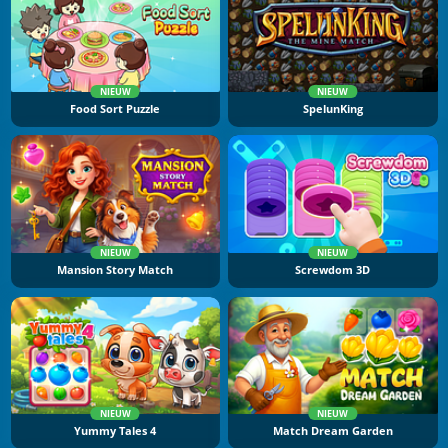
NIEUW
NIEUW
Food Sort Puzzle
SpelunKing
NIEUW
NIEUW
Mansion Story Match
Screwdom 3D
NIEUW
NIEUW
Yummy Tales 4
Match Dream Garden