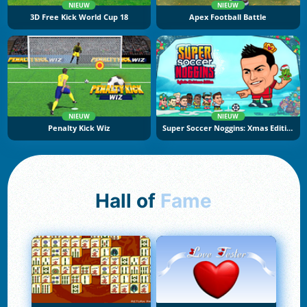
NIEUW
NIEUW
3D Free Kick World Cup 18
Apex Football Battle
NIEUW
NIEUW
Penalty Kick Wiz
Super Soccer Noggins: Xmas Edition
Hall of
Fame