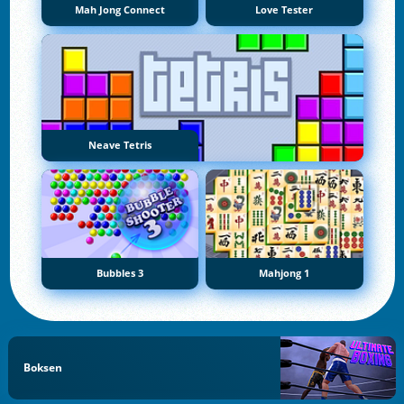
Mah Jong Connect
Love Tester
Neave Tetris
Bubbles 3
Mahjong 1
Boksen