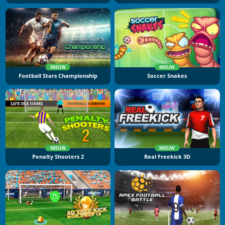
NIEUW
NIEUW
Football Stars Championship
Soccer Snakes
NIEUW
NIEUW
Penalty Shooters 2
Real Freekick 3D