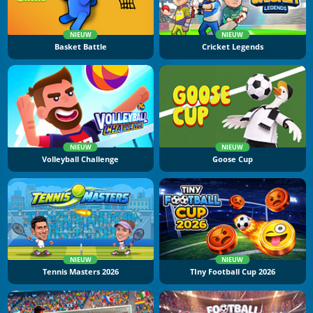
NIEUW
NIEUW
Basket Battle
Cricket Legends
NIEUW
NIEUW
Volleyball Challenge
Goose Cup
NIEUW
NIEUW
Tennis Masters 2026
TIny Football Cup 2026