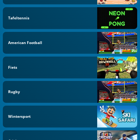
Tafeltennis
American Football
Fiets
Rugby
Wintersport