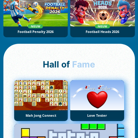
NIEUW
NIEUW
Football Penalty 2026
Football Heads 2026
Hall of
Fame
Mah Jong Connect
Love Tester