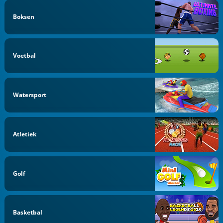
Boksen
Voetbal
Watersport
Atletiek
Golf
Basketbal