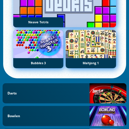
Neave Tetris
Bubbles 3
Mahjong 1
Darts
Bowlen