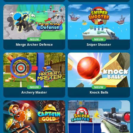
NIEUW
NIEUW
Merge Archer Defence
Sniper Shooter
NIEUW
NIEUW
Archery Master
Knock Balls