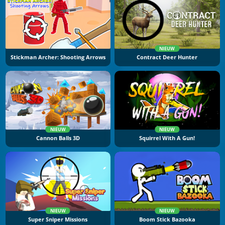
NIEUW
Stickman Archer: Shooting Arrows
Contract Deer Hunter
NIEUW
NIEUW
Cannon Balls 3D
Squirrel With A Gun!
NIEUW
NIEUW
Super Sniper Missions
Boom Stick Bazooka