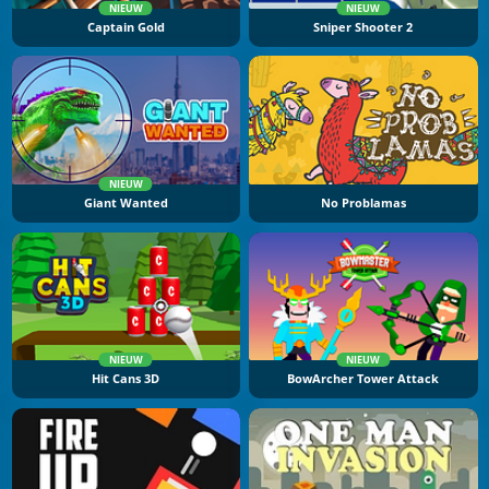
NIEUW
NIEUW
Captain Gold
Sniper Shooter 2
NIEUW
Giant Wanted
No Problamas
NIEUW
NIEUW
Hit Cans 3D
BowArcher Tower Attack