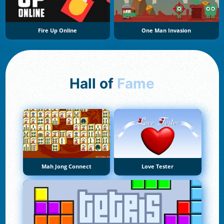
Fire Up Online
One Man Invasion
Hall of
Fame
Mah Jong Connect
Love Tester