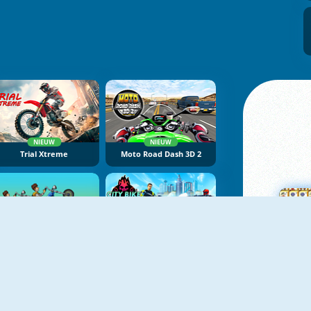
NIEUW
NIEUW
Trial Xtreme
Moto Road Dash 3D 2
NIEUW
NIEUW
Hobo Speedster
City Bike Racing Champion
M