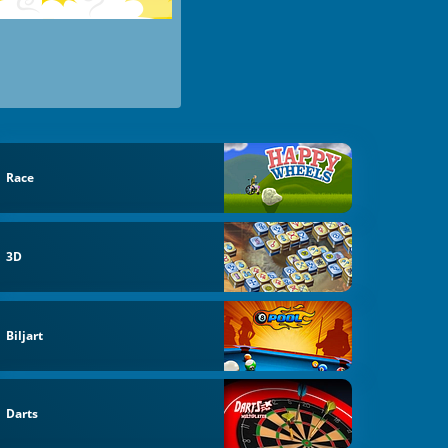
Race
3D
Biljart
Darts