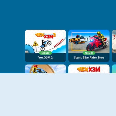
NIEUW
NIEUW
Vex X3M 2
Stunt Bike Rider Bros
NIEUW
NIEUW
Bike Stunt Racing Legend
Vex X3M