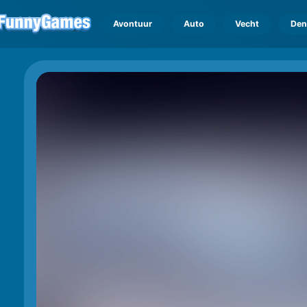
Avontuur
Auto
Vecht
Den