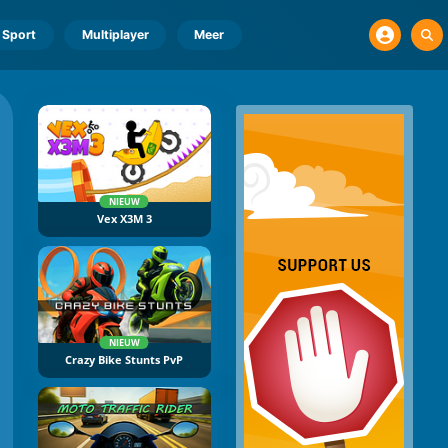
Sport
Multiplayer
Meer
NIEUW
Vex X3M 3
NIEUW
Crazy Bike Stunts PvP