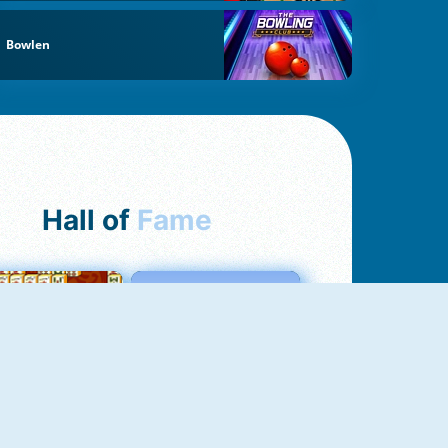
Bowlen
Hall of
Fame
ah Jong Connect
Love Tester