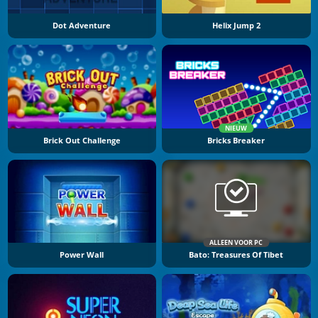
Dot Adventure
Helix Jump 2
NIEUW
Brick Out Challenge
Bricks Breaker
ALLEEN VOOR PC
Power Wall
Bato: Treasures Of Tibet