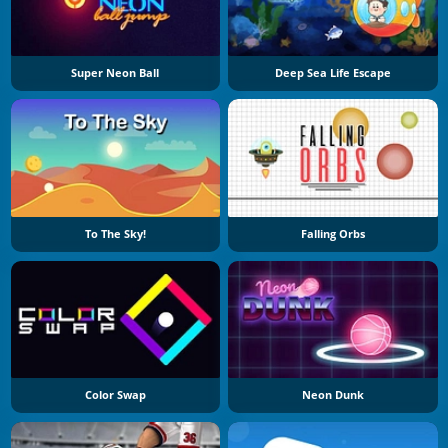
Super Neon Ball
Deep Sea Life Escape
To The Sky!
Falling Orbs
Color Swap
Neon Dunk