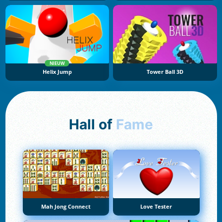
NIEUW
Helix Jump
Tower Ball 3D
Hall of
Fame
Mah Jong Connect
Love Tester