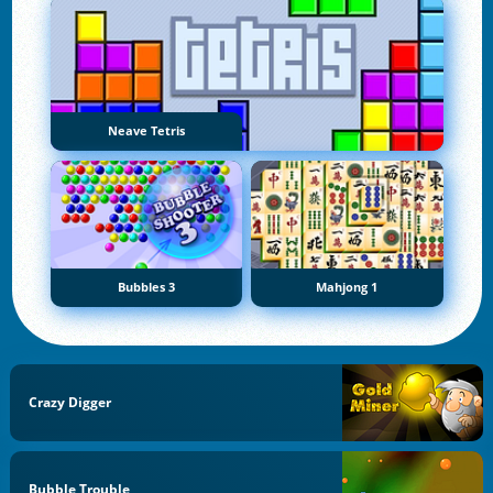
Neave Tetris
Bubbles 3
Mahjong 1
Crazy Digger
Bubble Trouble