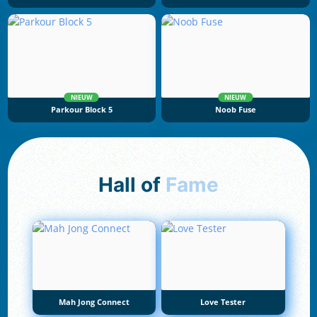
NIEUW
NIEUW
Parkour Block 5
Noob Fuse
Hall of
Fame
Mah Jong Connect
Love Tester