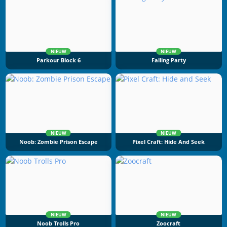
NIEUW
NIEUW
Parkour Block 6
Falling Party
NIEUW
NIEUW
Noob: Zombie Prison Escape
Pixel Craft: Hide And Seek
NIEUW
NIEUW
Noob Trolls Pro
Zoocraft