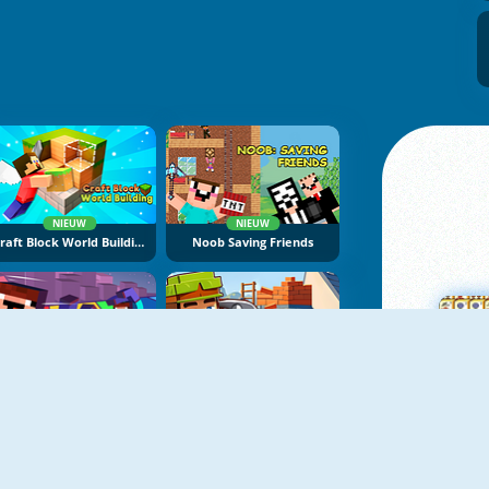
NIEUW
NIEUW
Craft Block World Building
Noob Saving Friends
NIEUW
NIEUW
Mine Jump
Building Mods For Minecraft
M