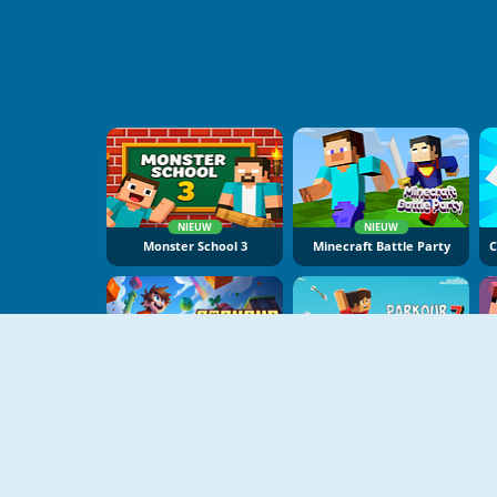
NIEUW
NIEUW
Monster School 3
Minecraft Battle Party
NIEUW
NIEUW
Parkour Obby
Parkour Block 7