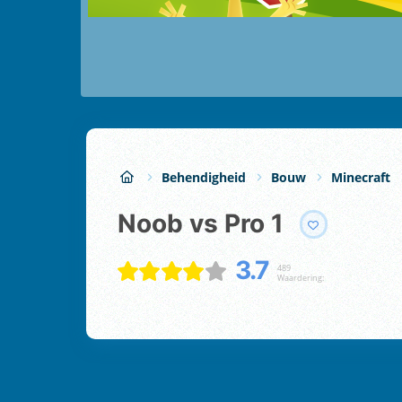
Behendigheid
Bouw
Minecraft
Noob vs Pro 1
3.7
489
Waardering: