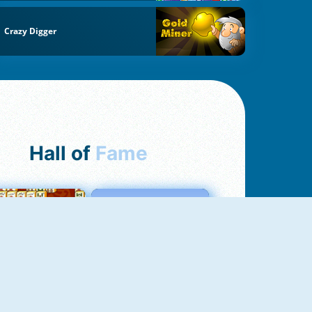
Crazy Digger
Hall of
Fame
ah Jong Connect
Love Tester