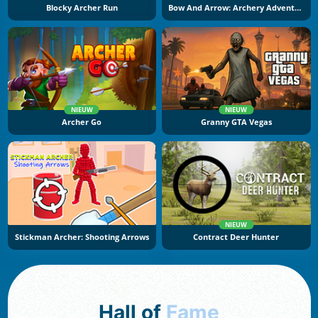
Blocky Archer Run
Bow And Arrow: Archery Adventure
NIEUW
NIEUW
Archer Go
Granny GTA Vegas
NIEUW
Stickman Archer: Shooting Arrows
Contract Deer Hunter
Hall of
Fame