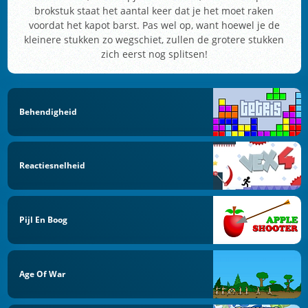
brokstuk staat het aantal keer dat je het moet raken
voordat het kapot barst. Pas wel op, want hoewel je de
kleinere stukken zo wegschiet, zullen de grotere stukken
zich eerst nog splitsen!
Behendigheid
Reactiesnelheid
Pijl En Boog
Age Of War