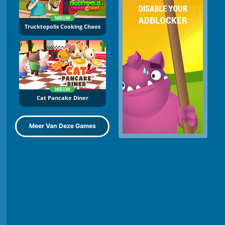
NIEUW
Trucktopolis Cooking Chaos
NIEUW
Cat Pancake Diner
Meer Van Deze Games