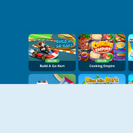
NIEUW
NIEUW
Build A Go-Kart
Cooking Empire
NIEUW
NIEUW
Idle Trade Routes
Dino Idle Park