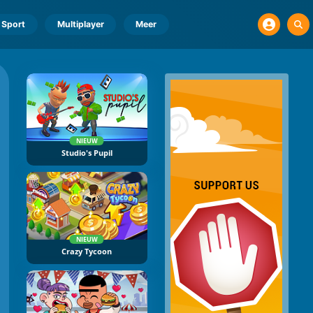
Sport
Multiplayer
Meer
NIEUW
Studio's Pupil
NIEUW
Crazy Tycoon