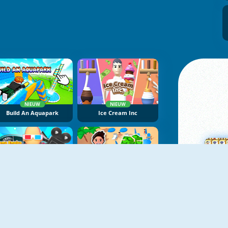
NIEUW
NIEUW
Build An Aquapark
Ice Cream Inc
NIEUW
NIEUW
Cinema Empire Idle Tycoon
Beach Club
M