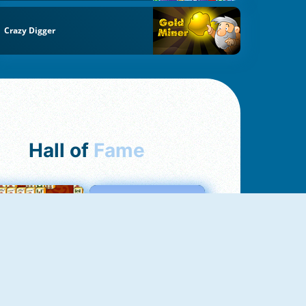
Crazy Digger
Hall of
Fame
ah Jong Connect
Love Tester