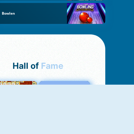
Bowlen
Hall of
Fame
ah Jong Connect
Love Tester