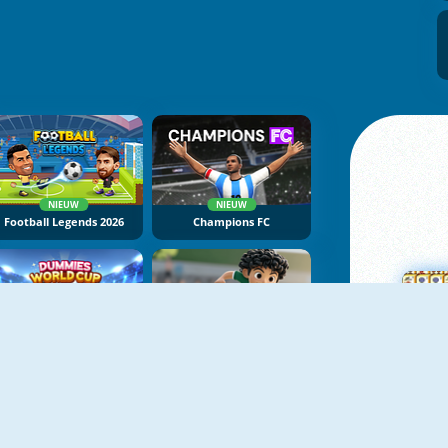
NIEUW
NIEUW
Football Legends 2026
Champions FC
NIEUW
NIEUW
Dummies World Cup
Soccer Tournament
M