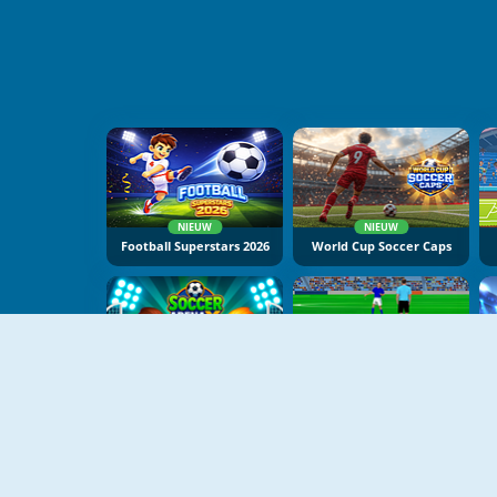
NIEUW
NIEUW
Football Superstars 2026
World Cup Soccer Caps
NIEUW
NIEUW
Soccer Arena X
Gloves Of Block