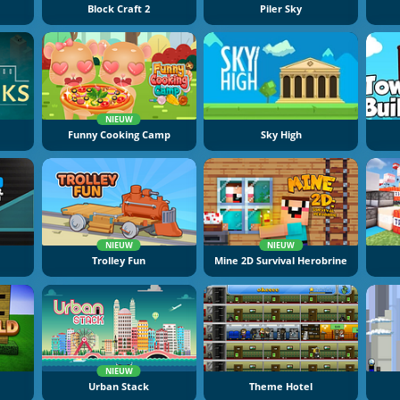
Block Craft 2
Piler Sky
NIEUW
e
Funny Cooking Camp
Sky High
NIEUW
NIEUW
Trolley Fun
Mine 2D Survival Herobrine
NIEUW
Urban Stack
Theme Hotel