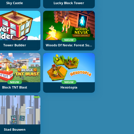
Sky Castle
Lucky Block Tower
NIEUW
Tower Builder
Woods Of Nevia: Forest Survival
NIEUW
NIEUW
Block TNT Blast
Hexotopia
Stad Bouwen