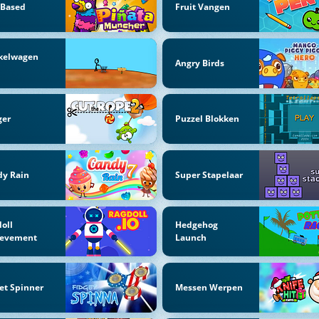
-Based
Fruit Vangen
kelwagen
Angry Birds
d
ger
Puzzel Blokken
dy Rain
Super Stapelaar
oll
Hedgehog
ievement
Launch
et Spinner
Messen Werpen