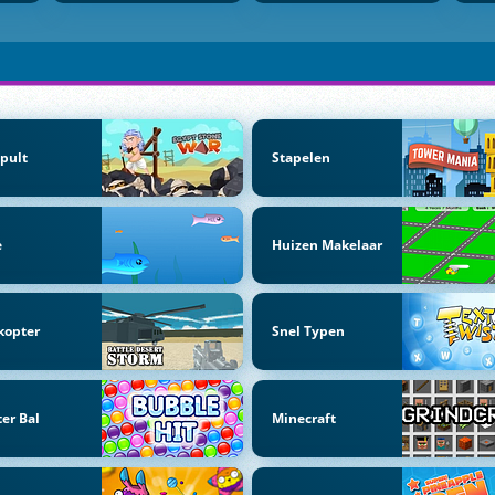
pult
Stapelen
e
Huizen Makelaar
kopter
Snel Typen
ter Bal
Minecraft