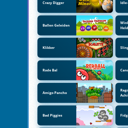
Crazy Digger
Idle
Win
Ballen Geleiden
Hel
Klikker
Slin
Rode Bal
Can
Ragd
Amigo Pancho
Ach
Bad Piggies
Fidg