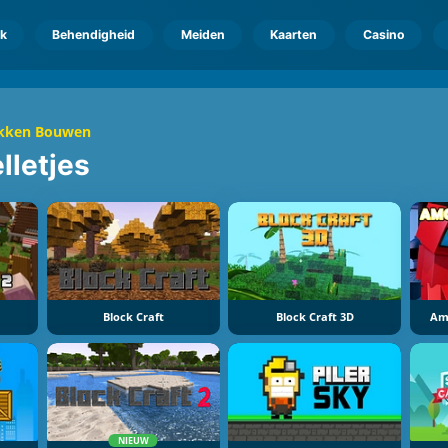
k
Behendigheid
Meiden
Kaarten
Casino
kken Bouwen
lletjes
Block Craft
Block Craft 3D
Am
NIEUW