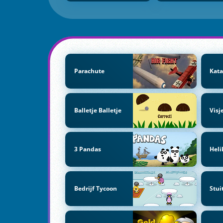
Parachute
Kata
Balletje Balletje
Visj
3 Pandas
Heli
Bedrijf Tycoon
Stui