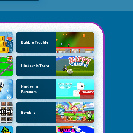
Bubble Trouble
Hindernis Tocht
Hindernis
Parcours
Bomb It