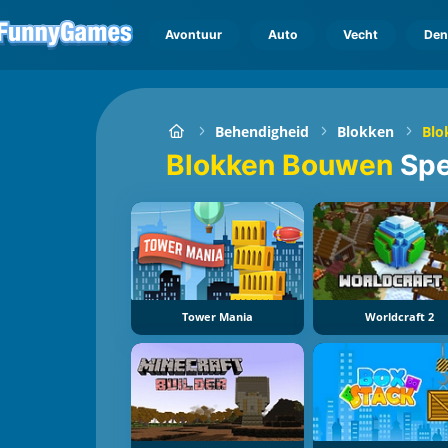
Avontuur
Auto
Vecht
Den
Behendigheid
Blokken
Blo
Blokken Bouwen
Spe
Tower Mania
Worldcraft 2