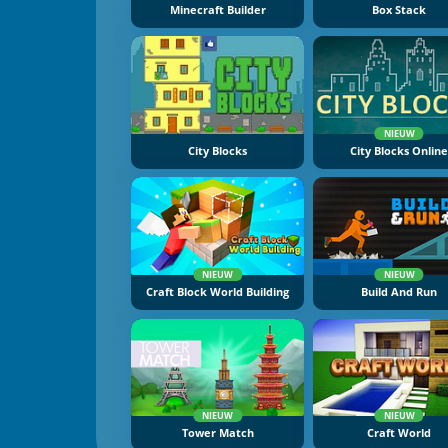
Minecraft Builder
Box Stack
NIEUW
City Blocks
City Blocks Onlin
NIEUW
NIEUW
Craft Block World Building
Build And Run
NIEUW
NIEUW
Tower Match
Craft World