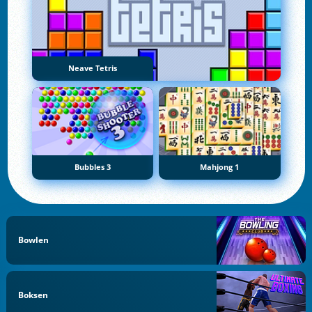
Neave Tetris
Bubbles 3
Mahjong 1
Bowlen
Boksen