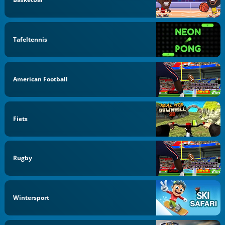
Tafeltennis
American Football
Fiets
Rugby
Wintersport