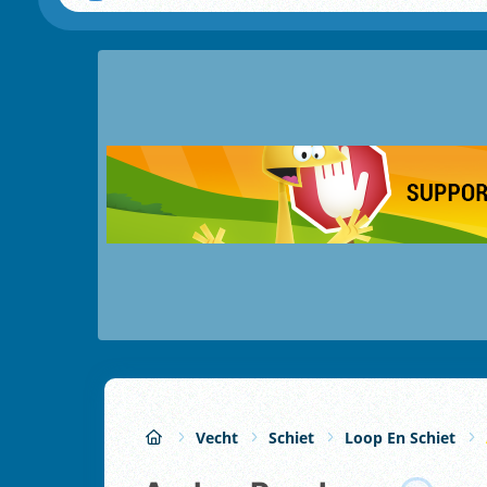
Vecht
Schiet
Loop En Schiet