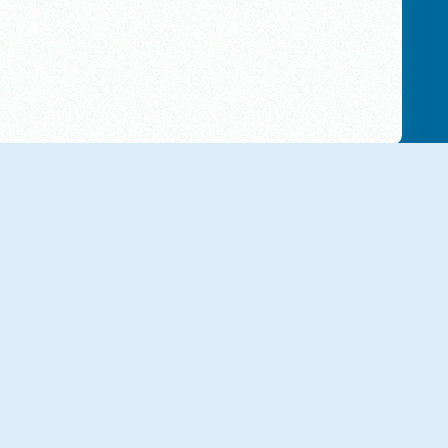
NIEUW
NIEUW
Zombies: Battle For Survival
Commando Force 2
NIEUW
NIEUW
FRAGEN
Bank Robbery: Escape
M