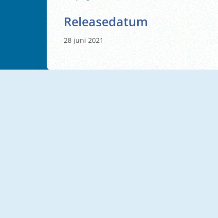
Releasedatum
28 juni 2021
NIEUW
NIEUW
Grandma With Machine Gun: Apocalypsis
Poppy Strike 5
NIEUW
NIEUW
Deep In The Lab: Chapter 1
World War 2 Shooter