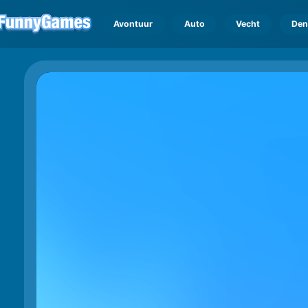
Avontuur
Auto
Vecht
Den