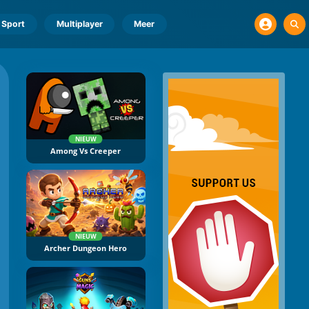
Sport
Multiplayer
Meer
NIEUW
Among Vs Creeper
NIEUW
Archer Dungeon Hero